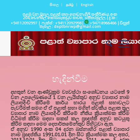
සිංහල
தமிழ்
English
පළමු වන මහල,පළාත් සභා ගොඩනැගිලි සංකීර්ණය,අංක
204,ඩෙන්සිල් කොබ්බෑකඩුව මාවත, බත්තරමුල්ල.|දු.ක :
+94112092997 | ෆැක්ස් : +94112092998|
:+94718966466 |විද්‍යුත්
තැපෑල : deptbnrwp@gmail.com
හැදින්වීම
දහතුන් වන ආණ්ඩුක්‍රම ව්‍යවස්ථා සංශෝධනය යටතේ 9
වන උපලේඛණයේ 1 වන ලැයිස්තුව අනුව ව්‍යාපාර නාම
ලියාපදිංචි කිරීමේ කාර්ය භාරය පළාත් සභාවලට
පැවරීමත් සමග ඒ ඒ පළාත් සභා මගින් ස්වකීය පළාත තුල
ව්‍යාපාර නාම ලියාපදිංචි කිරීමේ නීතිය ක්‍රියාත්මක කිරීම
විධිමත් කිරීම සඳහා සකස් කල ප්‍රඥප්ති අනුව කටයුතු
කිරීම සඳහා මෙම දෙපාර්තමේන්තුව පිහිටුවා ඇත.
ඒ අනුව 1990 අංක 04 දරන බස්නාහිර පළාත් ව්‍යාපාර
නාම ප්‍රඥප්තිය 1991.01.01 දින සිට ක්‍රියාත්මක කල අතර,
2013.10.01 දින සිට, සං‍ශෝධිත 2011 අංක 5 දරන