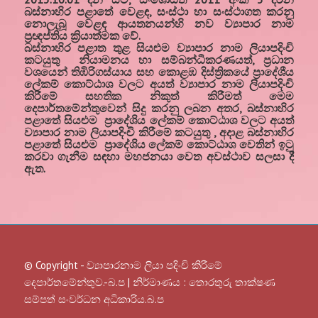
බස්නාහිර පළාතේ වෙළඳ, සංස්ථා හා සංස්ථාගත කරනු
නොලැබූ වෙළඳ ආයතනයන්හි නව ව්‍යාපාර නාම
ප්‍රඥප්තිය ක්‍රියාත්මක වේ.
බස්නාහිර පළාත තුළ සියළුම ව්‍යාපාර නාම ලියාපදිංචි
කටයුතු නියාමනය හා සම්බන්ධීකරණයත්, ප්‍රධාන
වශයෙන්
තිඹිරිගස්යාය සහ කොළඹ දිස්ත්‍රිකයේ
ප්‍රාදේශීය
ලේකම් කොට්ඨාශ වලට අයත් ව්‍යාපාර නාම ලියාපදිංචි
කිරීමේ සහතික නිකුත් කිරීමත් මෙම
දෙපාර්තමේන්තුවෙන් සිදු කරනු ලබන අතර, බස්නාහිර
පළාතේ සියළුම ප්‍රාදේශිය ලේකම් කොට්ඨාශ වලට අයත්
ව්‍යාපාර නාම ලියාපදිංචි කිරීමේ කටයුතු , අදාළ බස්නාහිර
පළාතේ සියළුම ප්‍රාදේශිය ලේකම් කොට්ඨාශ වෙතින් ඉටු
කරවා ගැනීම සඳහා මහජනයා වෙත අවස්ථාව සලසා දී
ඇත.
© Copyright - ව්‍යාපාරනාම ලියා පදිංචි කිරීමේ
දෙපාර්තමේන්තුව.-බ.ප | නිර්මාණය :
තොරතුරු තාක්ෂණ
සම්පත් සංවර්ධන අධිකාරිය.බ.ප